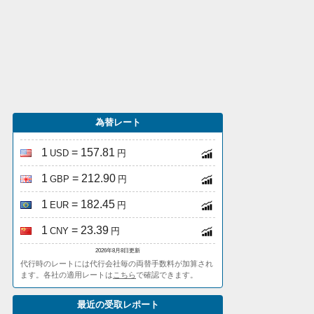
為替レート
1
= 157.81
USD
円
1
= 212.90
GBP
円
1
= 182.45
EUR
円
1
= 23.39
CNY
円
2026年8月8日更新
代行時のレートには代行会社毎の両替手数料が加算され
ます。各社の適用レートは
こちら
で確認できます。
最近の受取レポート