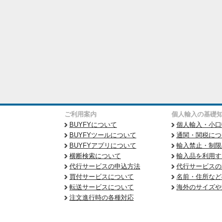
ご利用案内
個人輸入の基礎
BUYFYについて
個人輸入・小口
BUYFYツールについて
通関・関税につ
BUYFYアプリについて
輸入禁止・制限
横断検索について
輸入品を利用す
代行サービスの申込方法
代行サービスの
買付サービスについて
名前・住所など
転送サービスについて
海外のサイズや
注文進行時の各種対応