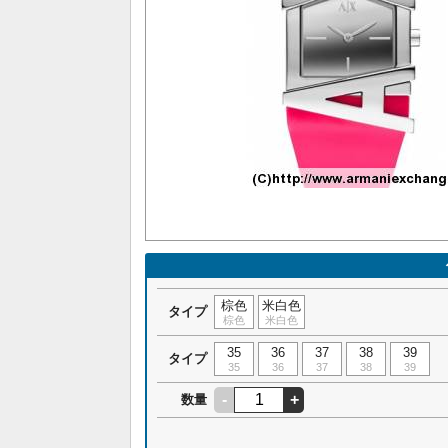
棕色
米白色
タイプ
棕色
米白色
35
36
37
38
39
タイプ
35
36
37
38
39
-
+
数量