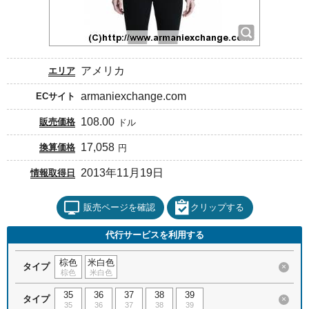
アメリカ
エリア
armaniexchange.com
ECサイト
108.00
販売価格
ドル
17,058
換算価格
円
2013年11月19日
情報取得日
販売ページを確認
クリップする
代行サービスを利用する
棕色
米白色
タイプ
×
棕色
米白色
35
36
37
38
39
タイプ
×
35
36
37
38
39