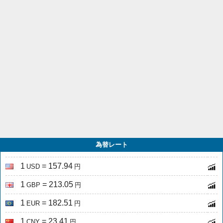
為替レート
1
= 157.94
USD
円
1
= 213.05
GBP
円
1
= 182.51
EUR
円
1
= 23.41
CNY
円