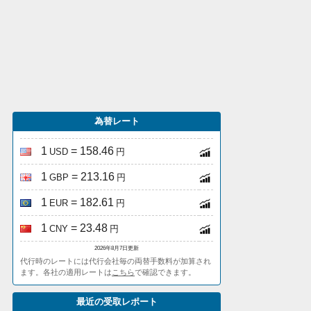
為替レート
1
= 158.46
USD
円
1
= 213.16
GBP
円
1
= 182.61
EUR
円
1
= 23.48
CNY
円
2026年8月7日更新
代行時のレートには代行会社毎の両替手数料が加算され
ます。各社の適用レートは
こちら
で確認できます。
最近の受取レポート