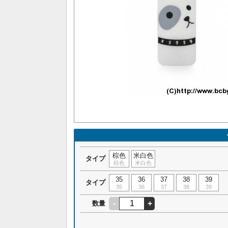
棕色
米白色
タイプ
棕色
米白色
35
36
37
38
39
タイプ
35
36
37
38
39
-
+
数量