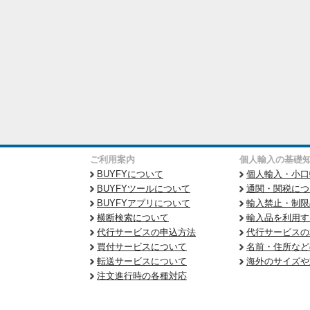
ご利用案内
個人輸入の基礎
BUYFYについて
個人輸入・小口
BUYFYツールについて
通関・関税につ
BUYFYアプリについて
輸入禁止・制限
横断検索について
輸入品を利用す
代行サービスの申込方法
代行サービスの
買付サービスについて
名前・住所など
転送サービスについて
海外のサイズや
注文進行時の各種対応