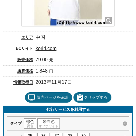
中国
エリア
korirl.com
ECサイト
79.00
販売価格
元
1,848
換算価格
円
2013年11月17日
情報取得日
販売ページを確認
クリップする
代行サービスを利用する
棕色
米白色
タイプ
×
褐色
オフホワイト
35
36
37
38
39