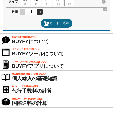
タイプ
×
35
36
37
38
39
+
-
+
数量
カートに追加
初めてご利用の方はこちら
BUYFYについて
パソコンをご利用の方はこちら
BUYFYツールについて
スマートフォンをご利用の方はこちら
BUYFYアプリについて
輸入の際に気を付けるべき様々なこと
個人輸入の基礎知識
各エリアの代行手数料を計算
代行手数料の計算
重量とサイズから概算送料を計算
国際送料の計算