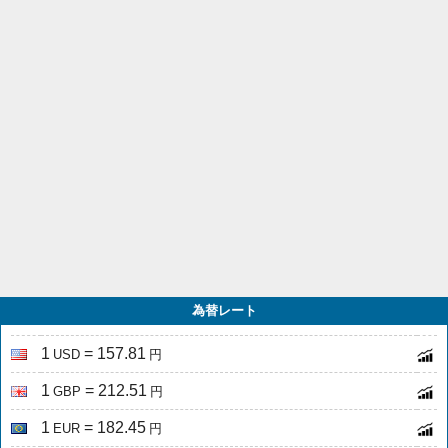
為替レート
1
= 157.81
USD
円
1
= 212.51
GBP
円
1
= 182.45
EUR
円