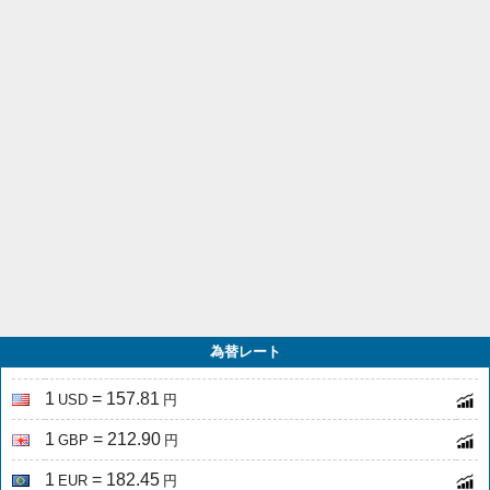
為替レート
1
= 157.81
USD
円
1
= 212.90
GBP
円
1
= 182.45
EUR
円