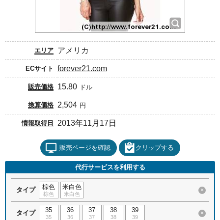
アメリカ
エリア
forever21.com
ECサイト
15.80
販売価格
ドル
2,504
換算価格
円
2013年11月17日
情報取得日
販売ページを確認
クリップする
代行サービスを利用する
棕色
米白色
タイプ
×
棕色
米白色
35
36
37
38
39
タイプ
×
35
36
37
38
39