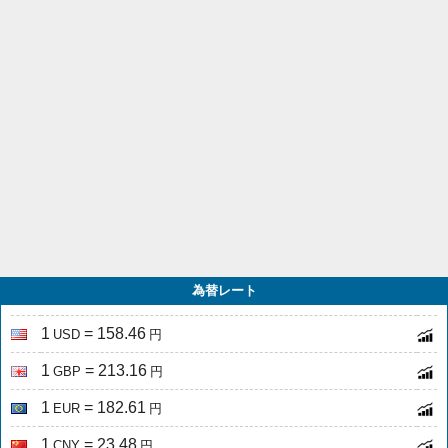
為替レート
1
= 158.46
USD
円
1
= 213.16
GBP
円
1
= 182.61
EUR
円
1
= 23.48
CNY
円