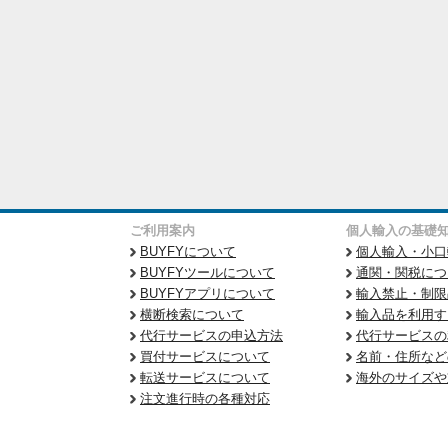
ご利用案内
個人輸入の基礎
BUYFYについて
個人輸入・小口
BUYFYツールについて
通関・関税につ
BUYFYアプリについて
輸入禁止・制限
横断検索について
輸入品を利用す
代行サービスの申込方法
代行サービスの
買付サービスについて
名前・住所など
転送サービスについて
海外のサイズや
注文進行時の各種対応