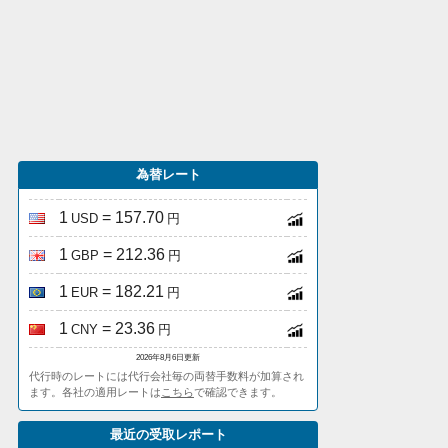
為替レート
1
= 157.70
USD
円
1
= 212.36
GBP
円
1
= 182.21
EUR
円
1
= 23.36
CNY
円
2026年8月6日更新
代行時のレートには代行会社毎の両替手数料が加算され
ます。各社の適用レートは
こちら
で確認できます。
最近の受取レポート