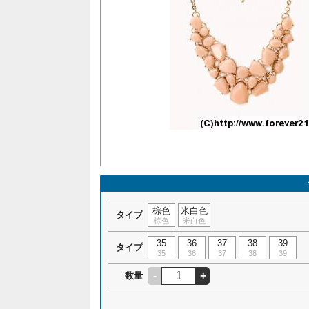
棕色
米白色
タイプ
棕色
米白色
35
36
37
38
39
タイプ
35
36
37
38
39
-
+
数量