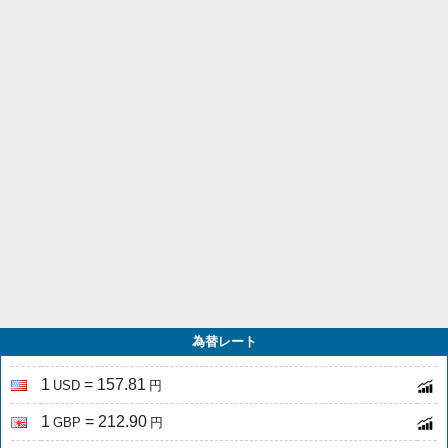
為替レート
1
= 157.81
USD
円
1
= 212.90
GBP
円