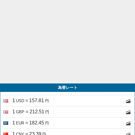
為替レート
1
= 157.81
USD
円
1
= 212.51
GBP
円
1
= 182.45
EUR
円
1
= 23.39
CNY
円