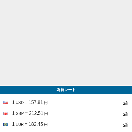
為替レート
1
= 157.81
USD
円
1
= 212.51
GBP
円
1
= 182.45
EUR
円