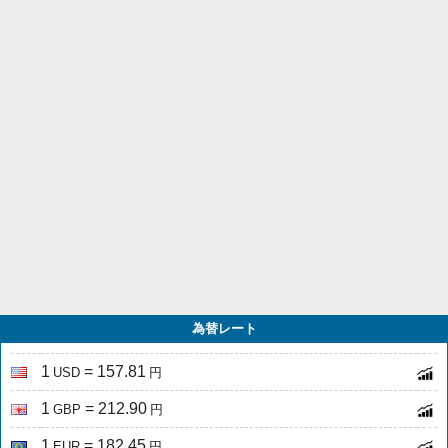
為替レート
1
= 157.81
USD
円
1
= 212.90
GBP
円
1
= 182.45
EUR
円