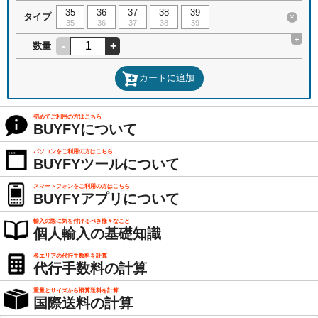
35
36
37
38
39
タイプ
×
35
36
37
38
39
+
-
+
数量
カートに追加
初めてご利用の方はこちら
BUYFYについて
パソコンをご利用の方はこちら
BUYFYツールについて
スマートフォンをご利用の方はこちら
BUYFYアプリについて
輸入の際に気を付けるべき様々なこと
個人輸入の基礎知識
各エリアの代行手数料を計算
代行手数料の計算
重量とサイズから概算送料を計算
国際送料の計算