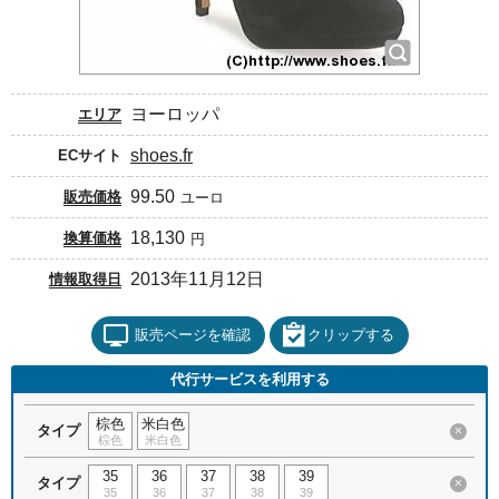
ヨーロッパ
エリア
shoes.fr
ECサイト
99.50
販売価格
ユーロ
18,130
換算価格
円
2013年11月12日
情報取得日
販売ページを確認
クリップする
代行サービスを利用する
棕色
米白色
タイプ
×
棕色
米白色
35
36
37
38
39
タイプ
×
35
36
37
38
39