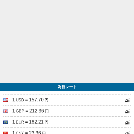
為替レート
1
= 157.70
USD
円
1
= 212.36
GBP
円
1
= 182.21
EUR
円
1
= 23.36
CNY
円