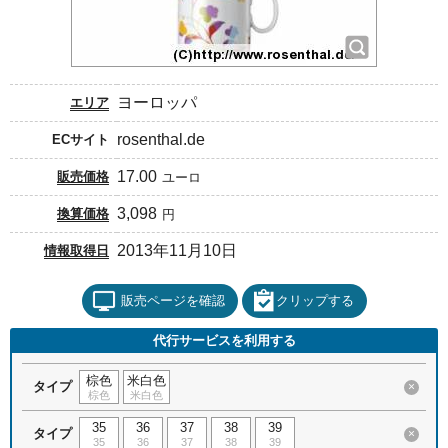
ヨーロッパ
エリア
rosenthal.de
ECサイト
17.00
販売価格
ユーロ
3,098
換算価格
円
2013年11月10日
情報取得日
販売ページを確認
クリップする
代行サービスを利用する
棕色
米白色
タイプ
×
棕色
米白色
35
36
37
38
39
タイプ
×
35
36
37
38
39