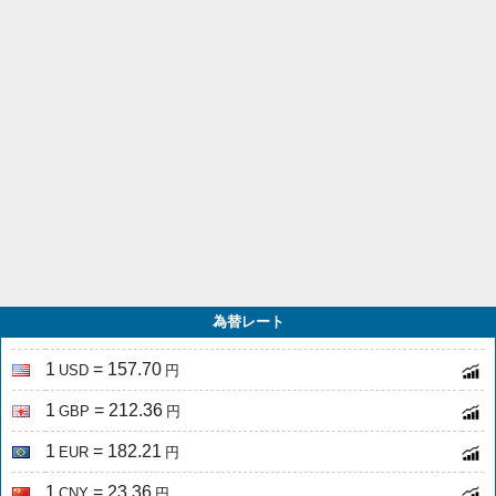
為替レート
1
= 157.70
USD
円
1
= 212.36
GBP
円
1
= 182.21
EUR
円
1
= 23.36
CNY
円