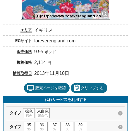
イギリス
エリア
foreverengland.com
ECサイト
9.95
販売価格
ポンド
2,114
換算価格
円
2013年11月10日
情報取得日
販売ページを確認
クリップする
代行サービスを利用する
棕色
米白色
タイプ
×
棕色
米白色
35
36
37
38
39
タイプ
×
35
36
37
38
39