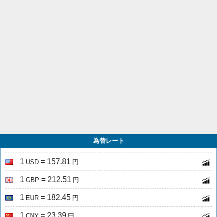
為替レート
1
= 157.81
USD
円
1
= 212.51
GBP
円
1
= 182.45
EUR
円
1
= 23.39
CNY
円