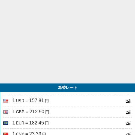
為替レート
1
= 157.81
USD
円
1
= 212.90
GBP
円
1
= 182.45
EUR
円
1
= 23.39
CNY
円