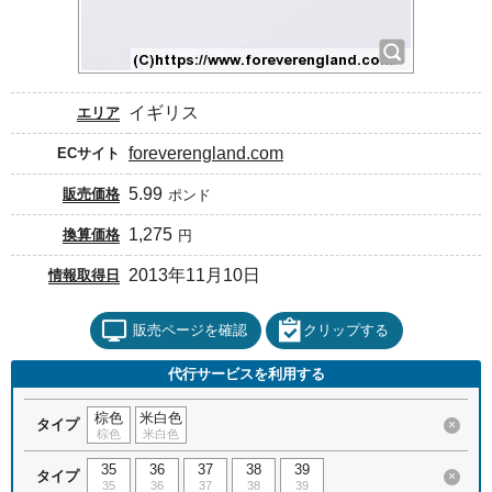
イギリス
エリア
foreverengland.com
ECサイト
5.99
販売価格
ポンド
1,275
換算価格
円
2013年11月10日
情報取得日
販売ページを確認
クリップする
代行サービスを利用する
棕色
米白色
タイプ
×
棕色
米白色
35
36
37
38
39
タイプ
×
35
36
37
38
39