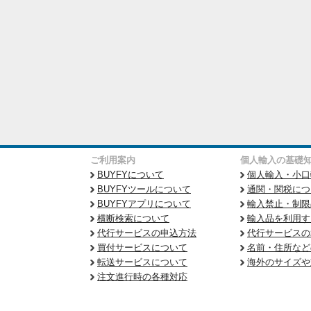
ご利用案内
個人輸入の基礎
BUYFYについて
個人輸入・小口
BUYFYツールについて
通関・関税につ
BUYFYアプリについて
輸入禁止・制限
横断検索について
輸入品を利用す
代行サービスの申込方法
代行サービスの
買付サービスについて
名前・住所など
転送サービスについて
海外のサイズや
注文進行時の各種対応