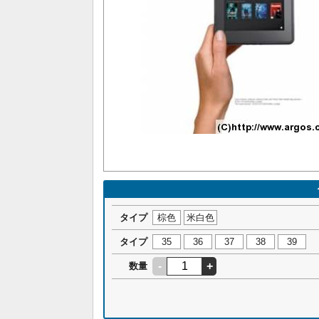
タイプ
棕色
米白色
タイプ
35
36
37
38
39
-
+
数量