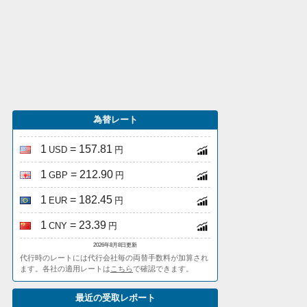
為替レート
1
= 157.81
USD
円
1
= 212.90
GBP
円
1
= 182.45
EUR
円
1
= 23.39
CNY
円
2026年8月8日更新
代行時のレートには代行会社毎の両替手数料が加算され
ます。各社の適用レートは
こちら
で確認できます。
最近の受取レポート