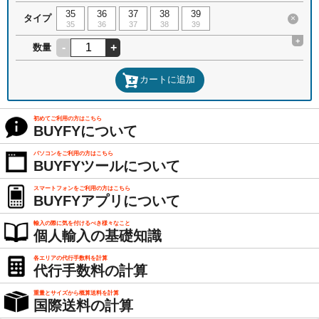
35
36
37
38
39
タイプ
×
35
36
37
38
39
+
-
+
数量
カートに追加
初めてご利用の方はこちら
BUYFYについて
パソコンをご利用の方はこちら
BUYFYツールについて
スマートフォンをご利用の方はこちら
BUYFYアプリについて
輸入の際に気を付けるべき様々なこと
個人輸入の基礎知識
各エリアの代行手数料を計算
代行手数料の計算
重量とサイズから概算送料を計算
国際送料の計算