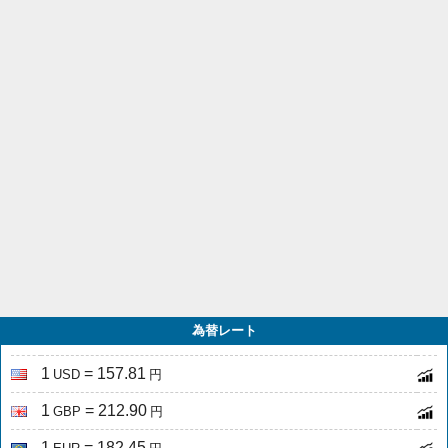
為替レート
1
= 157.81
USD
円
1
= 212.90
GBP
円
1
= 182.45