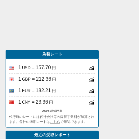
為替レート
1
= 157.70
USD
円
1
= 212.36
GBP
円
1
= 182.21
EUR
円
1
= 23.36
CNY
円
2026年8月6日更新
代行時のレートには代行会社毎の両替手数料が加算され
ます。各社の適用レートは
こちら
で確認できます。
最近の受取レポート