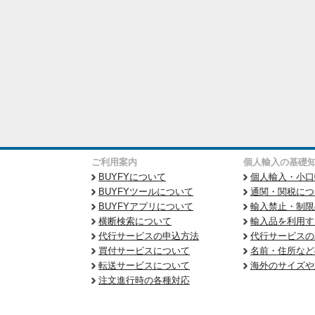
ご利用案内
個人輸入の基礎
BUYFYについて
個人輸入・小口
BUYFYツールについて
通関・関税につ
BUYFYアプリについて
輸入禁止・制限
横断検索について
輸入品を利用す
代行サービスの申込方法
代行サービスの
買付サービスについて
名前・住所など
転送サービスについて
海外のサイズや
注文進行時の各種対応