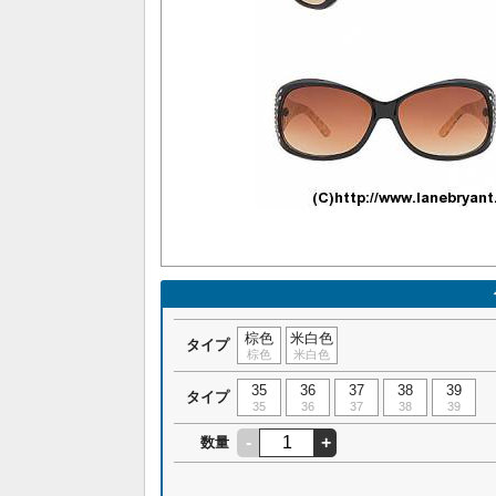
棕色
米白色
タイプ
棕色
米白色
35
36
37
38
39
タイプ
35
36
37
38
39
-
+
数量