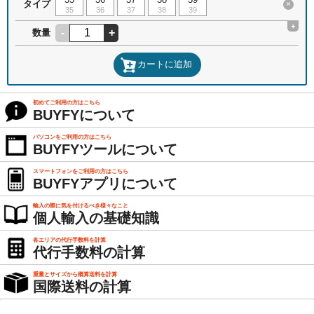
タイプ
×
35
36
37
38
39
+
-
+
数量
カートに追加
初めてご利用の方はこちら
BUYFYについて
パソコンをご利用の方はこちら
BUYFYツールについて
スマートフォンをご利用の方はこちら
BUYFYアプリについて
輸入の際に気を付けるべき様々なこと
個人輸入の基礎知識
各エリアの代行手数料を計算
代行手数料の計算
重量とサイズから概算送料を計算
国際送料の計算