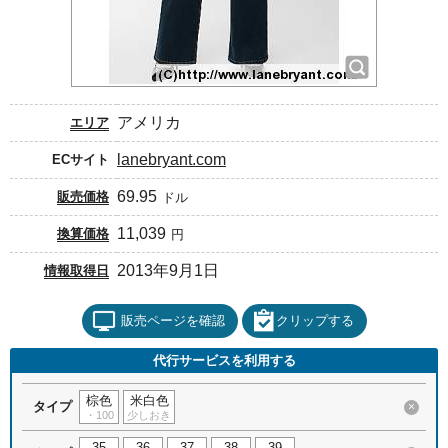
アメリカ
エリア
lanebryant.com
ECサイト
69.95
販売価格
ドル
11,039
換算価格
円
2013年9月1日
情報取得日
販売ページを確認
クリップする
代行サービスを利用する
棕色
米白色
タイプ
×
・100
少しおき
35
36
37
38
39