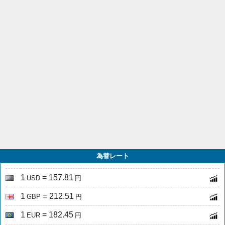
為替レート
1
= 157.81
USD
円
1
= 212.51
GBP
円
1
= 182.45
EUR
円