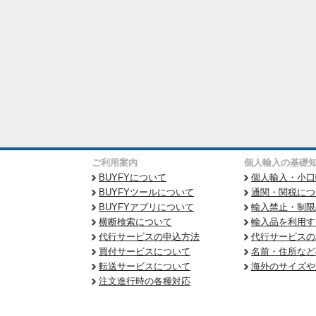
ご利用案内
個人輸入の基礎
BUYFYについて
個人輸入・小口
BUYFYツールについて
通関・関税につ
BUYFYアプリについて
輸入禁止・制限
横断検索について
輸入品を利用す
代行サービスの申込方法
代行サービスの
買付サービスについて
名前・住所など
転送サービスについて
海外のサイズや
注文進行時の各種対応