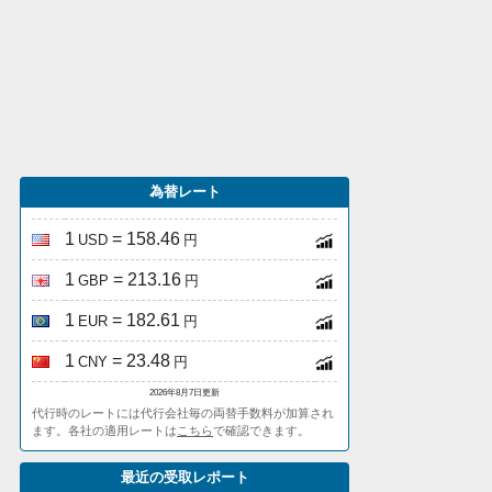
為替レート
1
= 158.46
USD
円
1
= 213.16
GBP
円
1
= 182.61
EUR
円
1
= 23.48
CNY
円
2026年8月7日更新
代行時のレートには代行会社毎の両替手数料が加算され
ます。各社の適用レートは
こちら
で確認できます。
最近の受取レポート