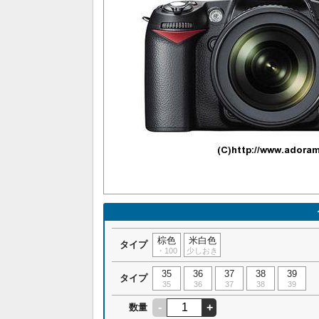
棕色
米白色
タイプ
・100
少しおき
35
36
37
38
39
タイプ
35
36
37
38
39
-
+
数量