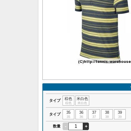
棕色
米白色
タイプ
棕色
米白色
35
36
37
38
39
タイプ
35
36
37
38
39
-
+
数量