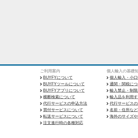
ご利用案内
個人輸入の基礎
BUYFYについて
個人輸入・小口
BUYFYツールについて
通関・関税につ
BUYFYアプリについて
輸入禁止・制限
横断検索について
輸入品を利用す
代行サービスの申込方法
代行サービスの
買付サービスについて
名前・住所など
転送サービスについて
海外のサイズや
注文進行時の各種対応