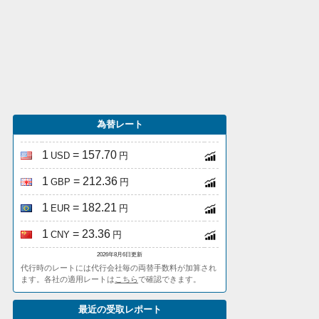
為替レート
1
= 157.70
USD
円
1
= 212.36
GBP
円
1
= 182.21
EUR
円
1
= 23.36
CNY
円
2026年8月6日更新
代行時のレートには代行会社毎の両替手数料が加算され
ます。各社の適用レートは
こちら
で確認できます。
最近の受取レポート