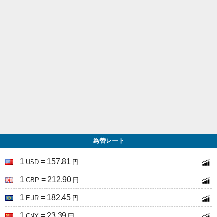
為替レート
1
= 157.81
USD
円
1
= 212.90
GBP
円
1
= 182.45
EUR
円
1
= 23.39
CNY
円