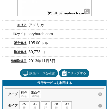
アメリカ
エリア
toryburch.com
ECサイト
195.00
販売価格
ドル
30,773
換算価格
円
2013年11月5日
情報取得日
販売ページを確認
クリップする
代行サービスを利用する
棕色
米白色
タイプ
×
棕色
米白色
35
36
37
38
39
タイプ
×
35
36
37
38
39