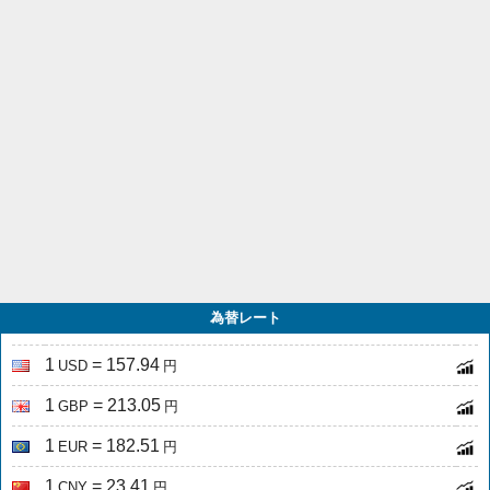
為替レート
1
= 157.94
USD
円
1
= 213.05
GBP
円
1
= 182.51
EUR
円
1
= 23.41
CNY
円