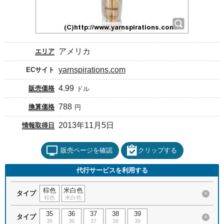
アメリカ
エリア
yarnspirations.com
ECサイト
4.99
販売価格
ドル
788
換算価格
円
2013年11月5日
情報取得日
販売ページを確認
クリップする
代行サービスを利用する
棕色
米白色
タイプ
×
棕色
米白色
35
36
37
38
39
タイプ
×
35
36
37
38
39