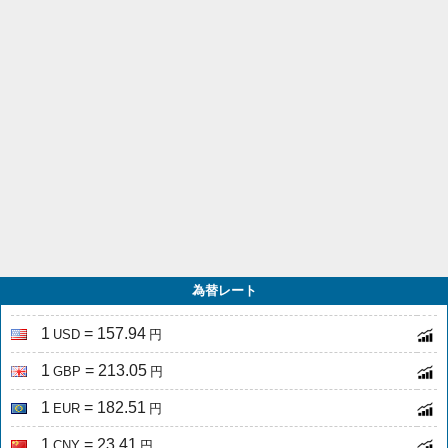
為替レート
1
= 157.94
USD
円
1
= 213.05
GBP
円
1
= 182.51
EUR
円
1
= 23.41
CNY
円