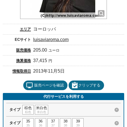
ヨーロッパ
エリア
luisaviaroma.com
ECサイト
205.00
販売価格
ユーロ
37,415
換算価格
円
2013年11月5日
情報取得日
販売ページを確認
クリップする
代行サービスを利用する
棕色
米白色
タイプ
×
棕色
米白色
35
36
37
38
39
タイプ
×
35
36
37
38
39