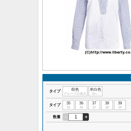
棕色
米白色
タイプ
グループの表示
白い
35
36
37
38
39
タイプ
35
36
37
38
39
-
+
数量