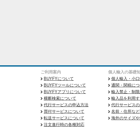
ご利用案内
個人輸入の基礎
BUYFYについて
個人輸入・小口
BUYFYツールについて
通関・関税につ
BUYFYアプリについて
輸入禁止・制限
横断検索について
輸入品を利用す
代行サービスの申込方法
代行サービスの
買付サービスについて
名前・住所など
転送サービスについて
海外のサイズや
注文進行時の各種対応