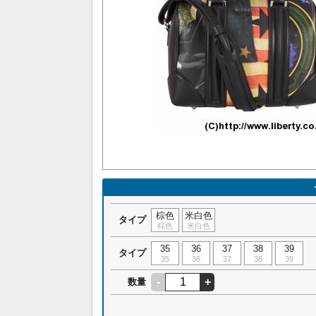
棕色
米白色
タイプ
棕色
米白色
35
36
37
38
39
タイプ
35
36
37
38
39
-
+
数量