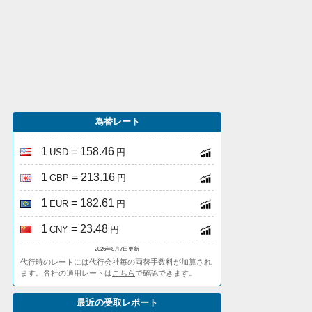
為替レート
1
= 158.46
USD
円
1
= 213.16
GBP
円
1
= 182.61
EUR
円
1
= 23.48
CNY
円
2026年8月7日更新
代行時のレートには代行会社毎の両替手数料が加算され
ます。各社の適用レートは
こちら
で確認できます。
最近の受取レポート