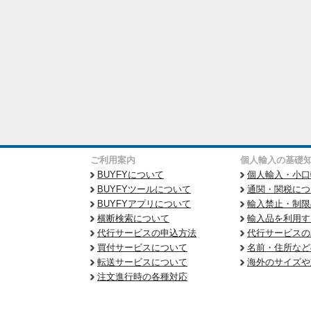
ご利用案内
個人輸入の基礎
BUYFYについて
個人輸入・小口
BUYFYツールについて
通関・関税につ
BUYFYアプリについて
輸入禁止・制限
横断検索について
輸入品を利用す
代行サービスの申込方法
代行サービスの
買付サービスについて
名前・住所など
転送サービスについて
海外のサイズや
注文進行時の各種対応