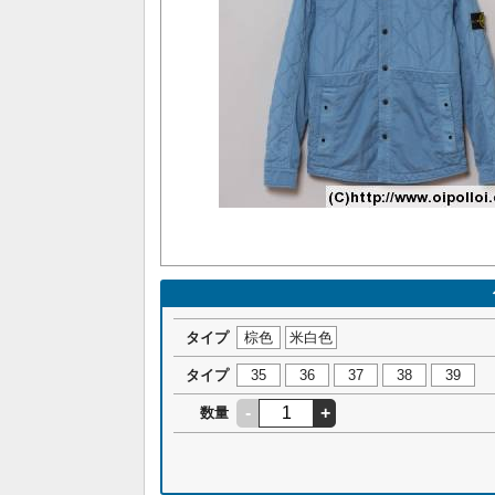
タイプ
棕色
米白色
タイプ
35
36
37
38
39
-
+
数量