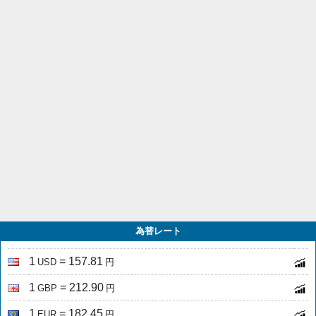
為替レート
1
= 157.81
USD
円
1
= 212.90
GBP
円
1
= 182.45
EUR
円