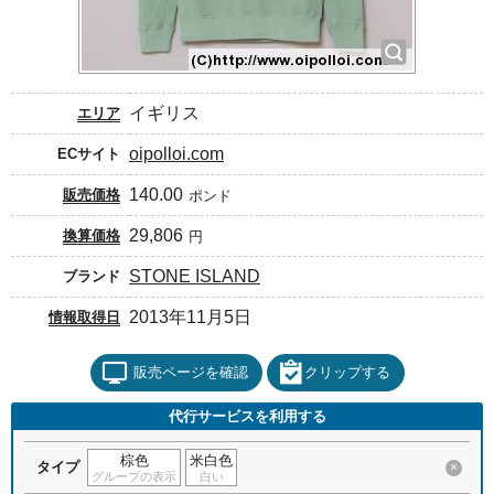
イギリス
エリア
oipolloi.com
ECサイト
140.00
販売価格
ポンド
29,806
換算価格
円
STONE ISLAND
ブランド
2013年11月5日
情報取得日
販売ページを確認
クリップする
代行サービスを利用する
棕色
米白色
タイプ
×
グループの表示
白い