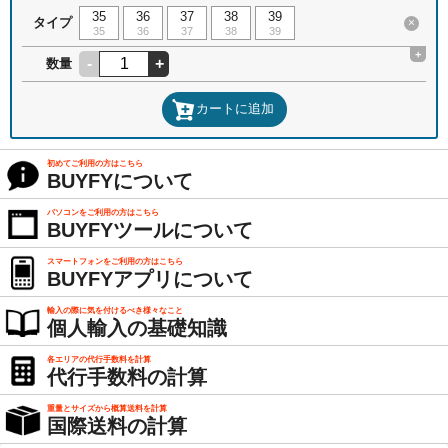
35
36
37
38
39
タイプ
×
35
36
37
38
39
+
-
+
数量
カートに追加
初めてご利用の方はこちら
BUYFYについて
パソコンをご利用の方はこちら
BUYFYツールについて
スマートフォンをご利用の方はこちら
BUYFYアプリについて
輸入の際に気を付けるべき様々なこと
個人輸入の基礎知識
各エリアの代行手数料を計算
代行手数料の計算
重量とサイズから概算送料を計算
国際送料の計算