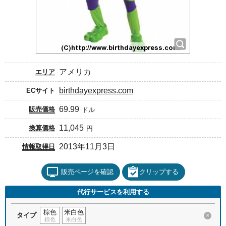
アメリカ
エリア
birthdayexpress.com
ECサイト
69.99
販売価格
ドル
11,045
換算価格
円
2013年11月3日
情報取得日
販売ページを確認
クリップする
代行サービスを利用する
棕色
米白色
タイプ
×
棕色
米白色