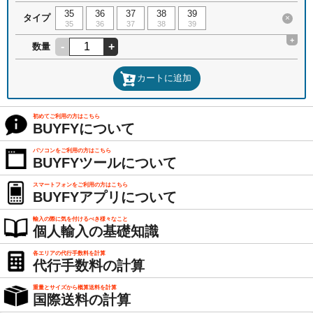
35
36
37
38
39
タイプ
×
35
36
37
38
39
+
-
+
数量
カートに追加
初めてご利用の方はこちら
BUYFYについて
パソコンをご利用の方はこちら
BUYFYツールについて
スマートフォンをご利用の方はこちら
BUYFYアプリについて
輸入の際に気を付けるべき様々なこと
個人輸入の基礎知識
各エリアの代行手数料を計算
代行手数料の計算
重量とサイズから概算送料を計算
国際送料の計算