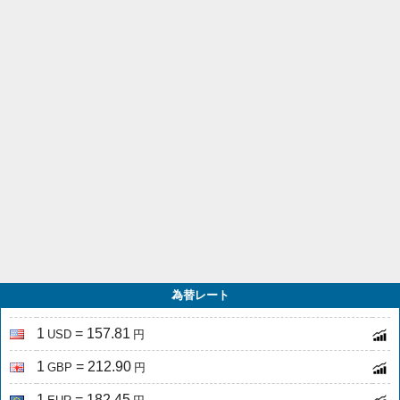
為替レート
1
= 157.81
USD
円
1
= 212.90
GBP
円
1
= 182.45