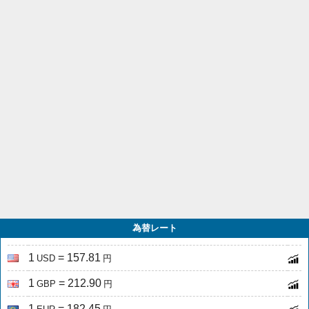
為替レート
1
= 157.81
USD
円
1
= 212.90
GBP
円
1
= 182.45