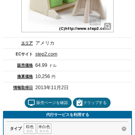
アメリカ
エリア
step2.com
ECサイト
64.99
販売価格
ドル
10,256
換算価格
円
2013年11月2日
情報取得日
販売ページを確認
クリップする
代行サービスを利用する
棕色
米白色
タイプ
×
棕色
米白色