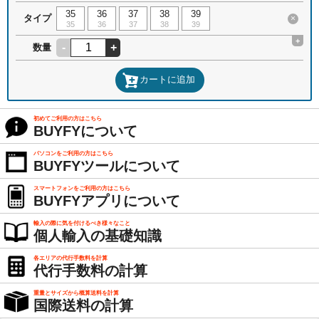
35
36
37
38
39
タイプ
×
35
36
37
38
39
+
-
+
数量
カートに追加
初めてご利用の方はこちら
BUYFYについて
パソコンをご利用の方はこちら
BUYFYツールについて
スマートフォンをご利用の方はこちら
BUYFYアプリについて
輸入の際に気を付けるべき様々なこと
個人輸入の基礎知識
各エリアの代行手数料を計算
代行手数料の計算
重量とサイズから概算送料を計算
国際送料の計算