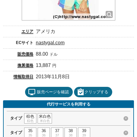
アメリカ
エリア
nastygal.com
ECサイト
88.00
販売価格
ドル
13,887
換算価格
円
2013年11月8日
情報取得日
販売ページを確認
クリップする
代行サービスを利用する
棕色
米白色
タイプ
×
棕色
米白色
35
36
37
38
39
タイプ
×
35
36
37
38
39