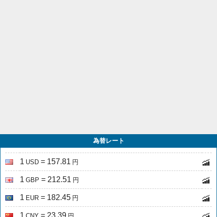
為替レート
1
= 157.81
USD
円
1
= 212.51
GBP
円
1
= 182.45
EUR
円
1
= 23.39
CNY
円