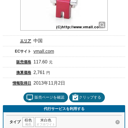
中国
エリア
vmall.com
ECサイト
117.60
販売価格
元
2,761
換算価格
円
2013年11月2日
情報取得日
販売ページを確認
クリップする
代行サービスを利用する
棕色
米白色
タイプ
×
褐色
オフホワイト