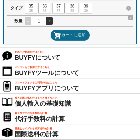
35
36
37
38
39
タイプ
×
35
36
37
38
39
+
-
+
数量
カートに追加
初めてご利用の方はこちら
BUYFYについて
パソコンをご利用の方はこちら
BUYFYツールについて
スマートフォンをご利用の方はこちら
BUYFYアプリについて
輸入の際に気を付けるべき様々なこと
個人輸入の基礎知識
各エリアの代行手数料を計算
代行手数料の計算
重量とサイズから概算送料を計算
国際送料の計算