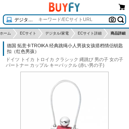
ホーム
ECサイト
デジタル/家電
ECサイト詳細
商品詳細
德国 拓意卡TROIKA 经典跳绳小人男孩女孩搭档情侣钥匙
扣（红色男孩）
ドイツ トイカ トロイカ クラシック 縄跳び 男の子 女の子
パートナー カップル キーバックル (赤い男の子)