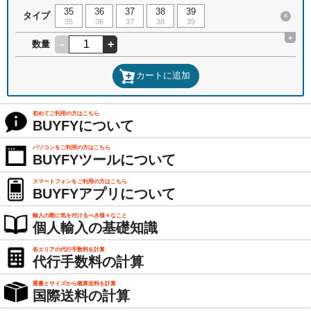
35
36
37
38
39
タイプ
×
35
36
37
38
39
+
-
+
数量
カートに追加
初めてご利用の方はこちら
BUYFYについて
パソコンをご利用の方はこちら
BUYFYツールについて
スマートフォンをご利用の方はこちら
BUYFYアプリについて
輸入の際に気を付けるべき様々なこと
個人輸入の基礎知識
各エリアの代行手数料を計算
代行手数料の計算
重量とサイズから概算送料を計算
国際送料の計算