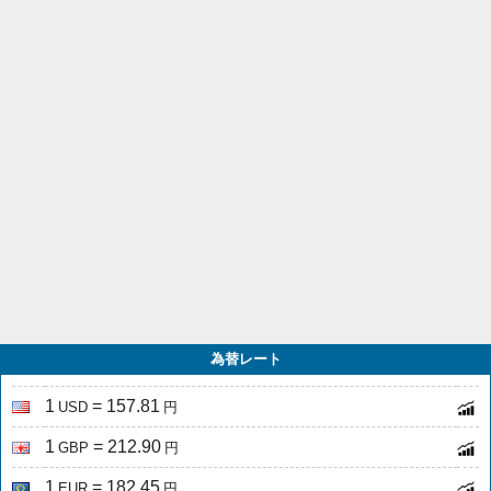
為替レート
1
= 157.81
USD
円
1
= 212.90
GBP
円
1
= 182.45
EUR
円