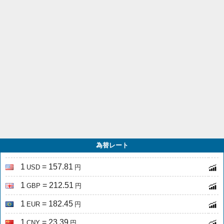
為替レート
1
= 157.81
USD
円
1
= 212.51
GBP
円
1
= 182.45
EUR
円
1
= 23.39
CNY
円