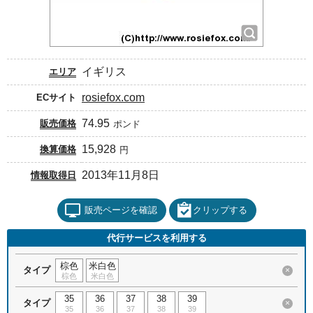
イギリス
エリア
rosiefox.com
ECサイト
74.95
販売価格
ポンド
15,928
換算価格
円
2013年11月8日
情報取得日
販売ページを確認
クリップする
代行サービスを利用する
棕色
米白色
タイプ
×
棕色
米白色
35
36
37
38
39
タイプ
×
35
36
37
38
39