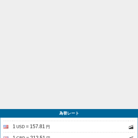
為替レート
1
= 157.81
USD
円
1
= 212.51