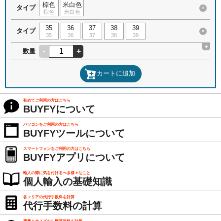
棕色
米白色
タイプ
×
棕色
米白色
35
36
37
38
39
タイプ
×
35
36
37
38
39
+
-
+
数量
カートに追加
初めてご利用の方はこちら
BUYFYについて
パソコンをご利用の方はこちら
BUYFYツールについて
スマートフォンをご利用の方はこちら
BUYFYアプリについて
輸入の際に気を付けるべき様々なこと
個人輸入の基礎知識
各エリアの代行手数料を計算
代行手数料の計算