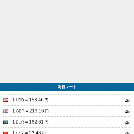
為替レート
1
= 158.46
USD
円
1
= 213.16
GBP
円
1
= 182.61
EUR
円
1
= 23.48
CNY
円