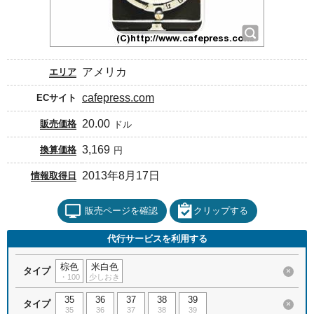
アメリカ
エリア
cafepress.com
ECサイト
20.00
販売価格
ドル
3,169
換算価格
円
2013年8月17日
情報取得日
販売ページを確認
クリップする
代行サービスを利用する
棕色
米白色
タイプ
×
・100
少しおき
35
36
37
38
39
タイプ
×
35
36
37
38
39