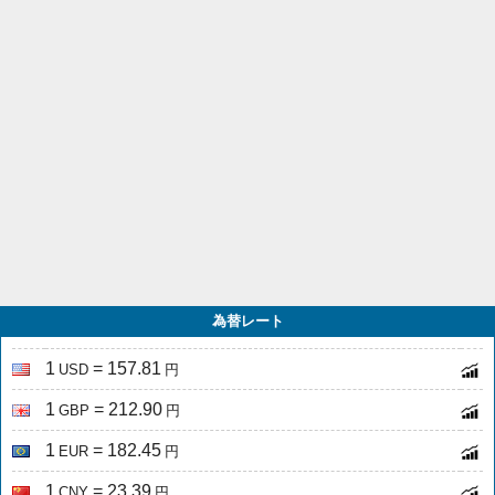
為替レート
1
= 157.81
USD
円
1
= 212.90
GBP
円
1
= 182.45
EUR
円
1
= 23.39
CNY
円