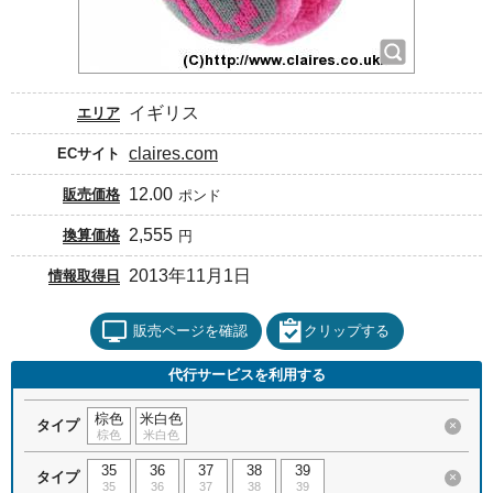
イギリス
エリア
claires.com
ECサイト
12.00
販売価格
ポンド
2,555
換算価格
円
2013年11月1日
情報取得日
販売ページを確認
クリップする
代行サービスを利用する
棕色
米白色
タイプ
×
棕色
米白色
35
36
37
38
39
タイプ
×
35
36
37
38
39