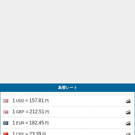
為替レート
1
= 157.81
USD
円
1
= 212.51
GBP
円
1
= 182.45
EUR
円
1
= 23.39
CNY
円