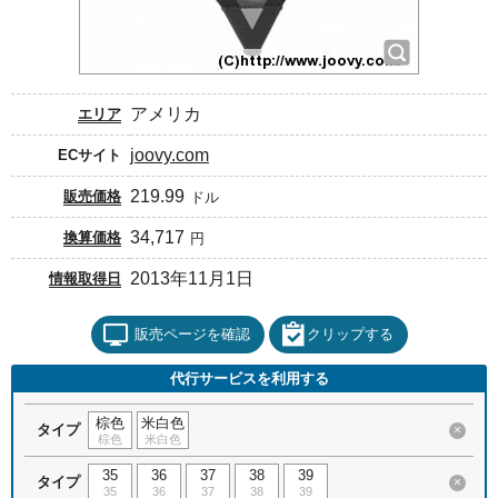
アメリカ
エリア
joovy.com
ECサイト
219.99
販売価格
ドル
34,717
換算価格
円
2013年11月1日
情報取得日
販売ページを確認
クリップする
代行サービスを利用する
棕色
米白色
タイプ
×
棕色
米白色
35
36
37
38
39
タイプ
×
35
36
37
38
39