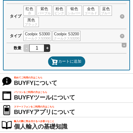
红色
紫色
粉色
银色
金色
蓝色
赤
パープル
ピンク
シルバー
ゴールド
ブルー
タイプ
×
黑色
ブラック
Coolpix S3300
Coolpix S3200
タイプ
×
クールクスS3300
クールクスS3200
+
-
+
数量
カートに追加
初めてご利用の方はこちら
BUYFYについて
パソコンをご利用の方はこちら
BUYFYツールについて
スマートフォンをご利用の方はこちら
BUYFYアプリについて
輸入の際に気を付けるべき様々なこと
個人輸入の基礎知識