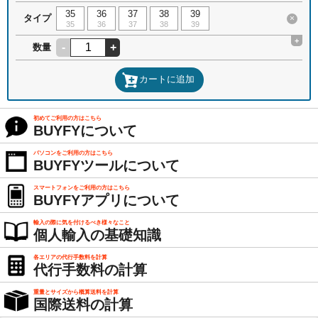
35
36
37
38
39
タイプ
×
35
36
37
38
39
+
-
+
数量
カートに追加
初めてご利用の方はこちら
BUYFYについて
パソコンをご利用の方はこちら
BUYFYツールについて
スマートフォンをご利用の方はこちら
BUYFYアプリについて
輸入の際に気を付けるべき様々なこと
個人輸入の基礎知識
各エリアの代行手数料を計算
代行手数料の計算
重量とサイズから概算送料を計算
国際送料の計算