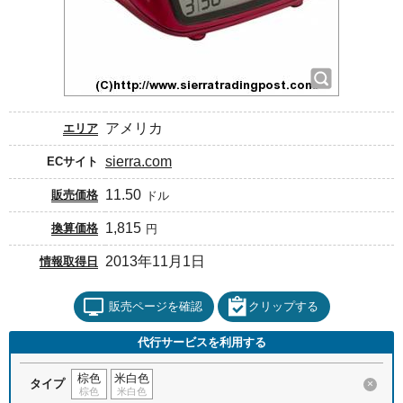
アメリカ
エリア
sierra.com
ECサイト
11.50
販売価格
ドル
1,815
換算価格
円
2013年11月1日
情報取得日
販売ページを確認
クリップする
代行サービスを利用する
棕色
米白色
タイプ
×
棕色
米白色