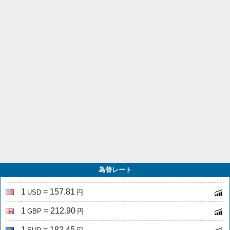
為替レート
1
= 157.81
USD
円
1
= 212.90
GBP
円
1
= 182.45