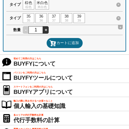
棕色
米白色
タイプ
×
棕色
米白色
35
36
37
38
39
タイプ
×
35
36
37
38
39
+
-
+
数量
カートに追加
初めてご利用の方はこちら
BUYFYについて
パソコンをご利用の方はこちら
BUYFYツールについて
スマートフォンをご利用の方はこちら
BUYFYアプリについて
輸入の際に気を付けるべき様々なこと
個人輸入の基礎知識
各エリアの代行手数料を計算
代行手数料の計算