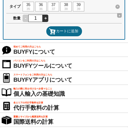
35
36
37
38
39
タイプ
×
35
36
37
38
39
+
-
+
数量
カートに追加
初めてご利用の方はこちら
BUYFYについて
パソコンをご利用の方はこちら
BUYFYツールについて
スマートフォンをご利用の方はこちら
BUYFYアプリについて
輸入の際に気を付けるべき様々なこと
個人輸入の基礎知識
各エリアの代行手数料を計算
代行手数料の計算
重量とサイズから概算送料を計算
国際送料の計算