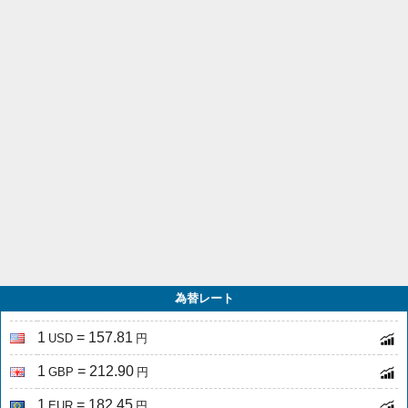
為替レート
1
= 157.81
USD
円
1
= 212.90
GBP
円
1
= 182.45
EUR
円