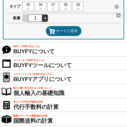
35
36
37
38
39
タイプ
×
35
36
37
38
39
+
-
+
数量
カートに追加
初めてご利用の方はこちら
BUYFYについて
パソコンをご利用の方はこちら
BUYFYツールについて
スマートフォンをご利用の方はこちら
BUYFYアプリについて
輸入の際に気を付けるべき様々なこと
個人輸入の基礎知識
各エリアの代行手数料を計算
代行手数料の計算
重量とサイズから概算送料を計算
国際送料の計算