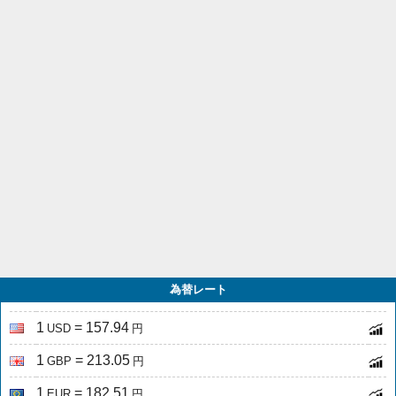
為替レート
1
= 157.94
USD
円
1
= 213.05
GBP
円
1
= 182.51
EUR
円