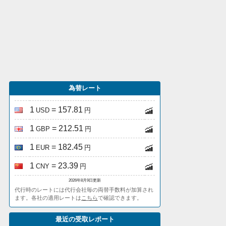
為替レート
1
= 157.81
USD
円
1
= 212.51
GBP
円
1
= 182.45
EUR
円
1
= 23.39
CNY
円
2026年8月9日更新
代行時のレートには代行会社毎の両替手数料が加算され
ます。各社の適用レートは
こちら
で確認できます。
最近の受取レポート