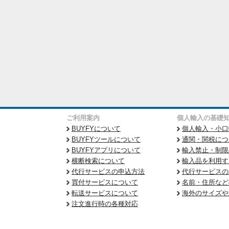
ご利用案内
個人輸入の基礎
BUYFYについて
個人輸入・小口
BUYFYツールについて
通関・関税につ
BUYFYアプリについて
輸入禁止・制限
横断検索について
輸入品を利用す
代行サービスの申込方法
代行サービスの
買付サービスについて
名前・住所など
転送サービスについて
海外のサイズや
注文進行時の各種対応