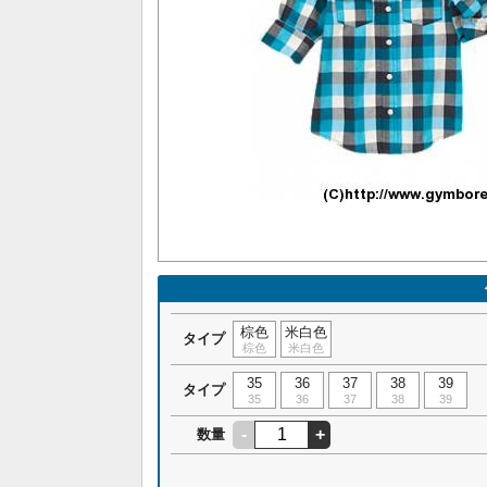
棕色
米白色
タイプ
棕色
米白色
35
36
37
38
39
タイプ
35
36
37
38
39
-
+
数量