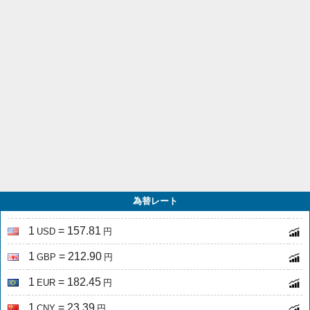
為替レート
1
= 157.81
USD
円
1
= 212.90
GBP
円
1
= 182.45
EUR
円
1
= 23.39
CNY
円