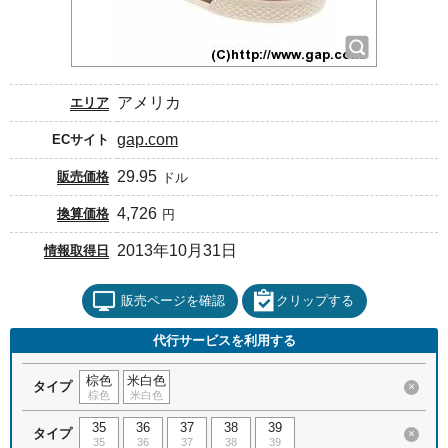
アメリカ
エリア
gap.com
ECサイト
29.95
販売価格
ドル
4,726
換算価格
円
2013年10月31日
情報取得日
販売ページを確認
クリップする
代行サービスを利用する
棕色
米白色
タイプ
×
棕色
米白色
35
36
37
38
39
タイプ
×
35
36
37
38
39