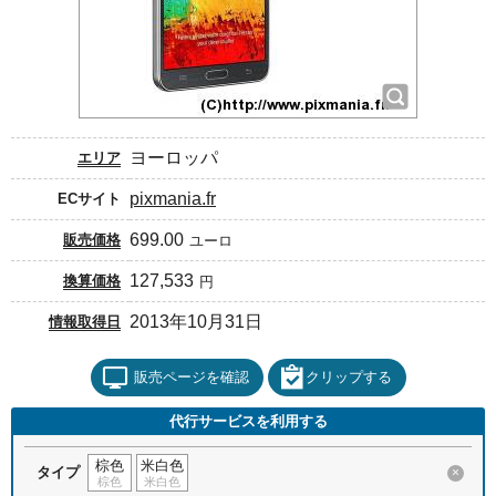
ヨーロッパ
エリア
pixmania.fr
ECサイト
699.00
販売価格
ユーロ
127,533
換算価格
円
2013年10月31日
情報取得日
販売ページを確認
クリップする
代行サービスを利用する
棕色
米白色
タイプ
×
棕色
米白色