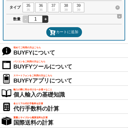
35
36
37
38
39
タイプ
×
35
36
37
38
39
+
-
+
数量
カートに追加
初めてご利用の方はこちら
BUYFYについて
パソコンをご利用の方はこちら
BUYFYツールについて
スマートフォンをご利用の方はこちら
BUYFYアプリについて
輸入の際に気を付けるべき様々なこと
個人輸入の基礎知識
各エリアの代行手数料を計算
代行手数料の計算
重量とサイズから概算送料を計算
国際送料の計算