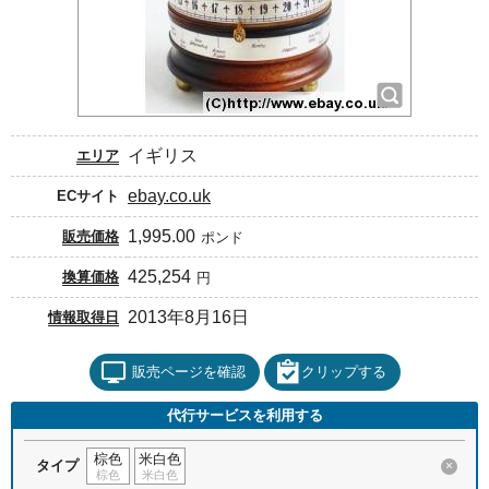
イギリス
エリア
ebay.co.uk
ECサイト
1,995.00
販売価格
ポンド
425,254
換算価格
円
2013年8月16日
情報取得日
販売ページを確認
クリップする
代行サービスを利用する
棕色
米白色
タイプ
×
棕色
米白色