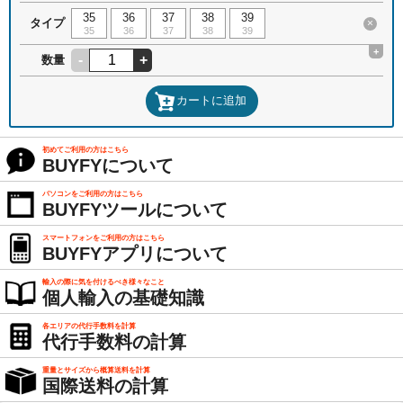
35
36
37
38
39
タイプ
×
35
36
37
38
39
+
-
+
数量
カートに追加
初めてご利用の方はこちら
BUYFYについて
パソコンをご利用の方はこちら
BUYFYツールについて
スマートフォンをご利用の方はこちら
BUYFYアプリについて
輸入の際に気を付けるべき様々なこと
個人輸入の基礎知識
各エリアの代行手数料を計算
代行手数料の計算
重量とサイズから概算送料を計算
国際送料の計算