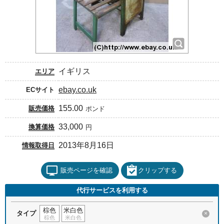
イギリス
エリア
ebay.co.uk
ECサイト
155.00
販売価格
ポンド
33,000
換算価格
円
2013年8月16日
情報取得日
販売ページを確認
クリップする
代行サービスを利用する
棕色
米白色
タイプ
×
棕色
米白色