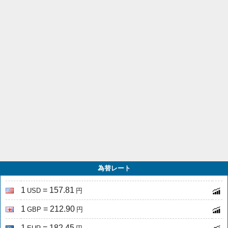
為替レート
1
= 157.81
USD
円
1
= 212.90
GBP
円
1
= 182.45