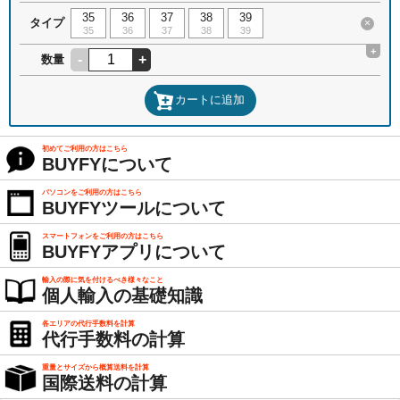
35
36
37
38
39
タイプ
×
35
36
37
38
39
+
-
+
数量
カートに追加
初めてご利用の方はこちら
BUYFYについて
パソコンをご利用の方はこちら
BUYFYツールについて
スマートフォンをご利用の方はこちら
BUYFYアプリについて
輸入の際に気を付けるべき様々なこと
個人輸入の基礎知識
各エリアの代行手数料を計算
代行手数料の計算
重量とサイズから概算送料を計算
国際送料の計算