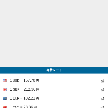
為替レート
1
= 157.70
USD
円
1
= 212.36
GBP
円
1
= 182.21
EUR
円
1
= 23.36
CNY
円