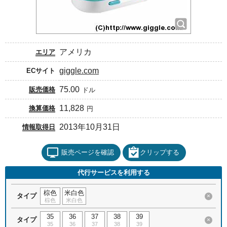
アメリカ
エリア
giggle.com
ECサイト
75.00
販売価格
ドル
11,828
換算価格
円
2013年10月31日
情報取得日
販売ページを確認
クリップする
代行サービスを利用する
棕色
米白色
タイプ
×
棕色
米白色
35
36
37
38
39
タイプ
×
35
36
37
38
39