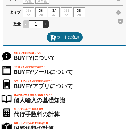
棕色
米白色
35
36
37
38
39
タイプ
×
35
36
37
38
39
+
-
+
数量
カートに追加
初めてご利用の方はこちら
BUYFYについて
パソコンをご利用の方はこちら
BUYFYツールについて
スマートフォンをご利用の方はこちら
BUYFYアプリについて
輸入の際に気を付けるべき様々なこと
個人輸入の基礎知識
各エリアの代行手数料を計算
代行手数料の計算
重量とサイズから概算送料を計算
国際送料の計算