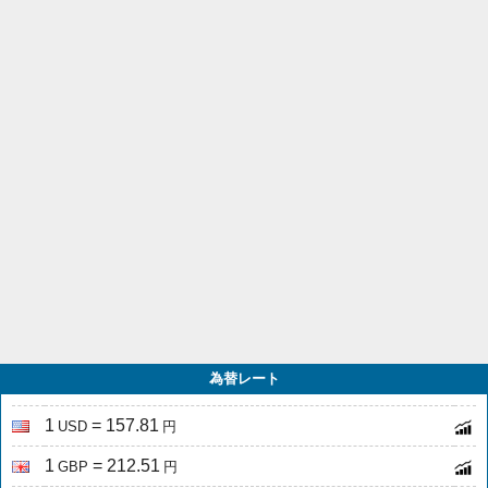
為替レート
1
= 157.81
USD
円
1
= 212.51
GBP
円